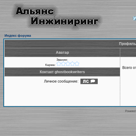
Индекс форума
Профиль 
Аватар
Звание:
Карма:
Всего 
Контакт ghostbookwriters
Личное сообщение:
Powered