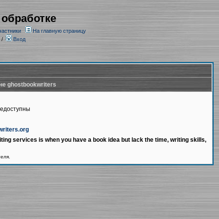
 обработке
частники
На главную страницу
/
Вход
не ghostbookwriters
недоступны
writers.org
ting services is when you have a book idea but lack the time, writing skills,
теля.