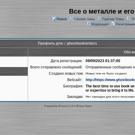
Все о металле и его
Поиск
Свежие темы
Горячие Темы
У
Модерация
Регистрация
Профиль для :: ghostbookwriters
Обо м
Дата регистрации:
09/09/2023 01:37:00
Всего отправлено сообщений:
Отправленные сообщения 
Создано новых тем:
Новых тем не было создано
Вебсайт:
http://https://www.ghostbook
Биография:
The best time to use book wri
or expertise to bring it to life.
Закладки:
Нет закладок для этого пользова
Powered by
JForum 2.1.9
©
JForum Team