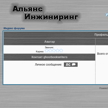
Индекс форума
Профиль 
Аватар
Звание:
Карма:
Всего 
Контакт ghostbookwriters
Личное сообщение:
Powered