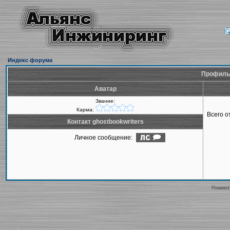
Индекс форума
Профиль 
Аватар
Звание:
Карма:
Всего 
Контакт ghostbookwriters
Личное сообщение:
Powered