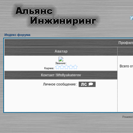
Индекс форума
Профиль 
Аватар
Звание:
Всего 
Карма:
Контакт !liftdlyakaterov
Личное сообщение:
Powered