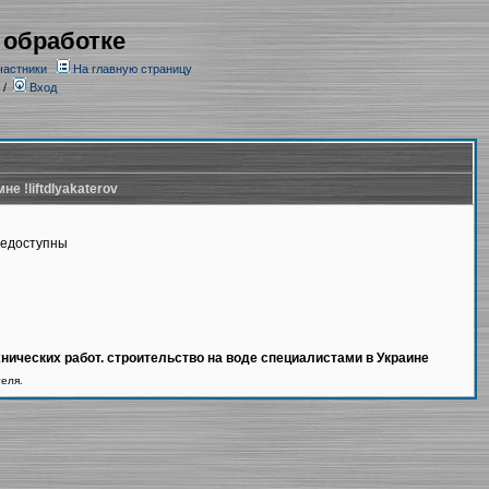
 обработке
частники
На главную страницу
/
Вход
не !liftdlyakaterov
недоступны
ических работ. строительство на воде специалистами в Украине
теля.