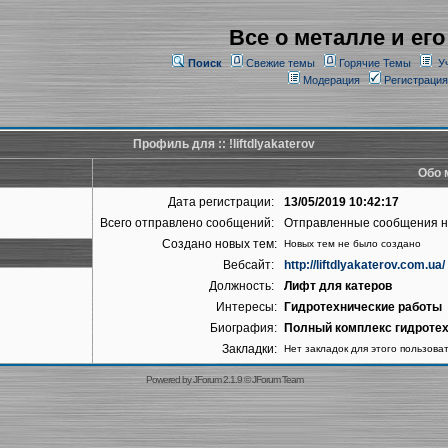
Все о металле и его
Поиск
Свежие темы
Горячие Темы
У
Модерация
Регистрация
Профиль для :: !liftdlyakaterov
Обо м
Дата регистрации:
13/05/2019 10:42:17
Всего отправлено сообщений:
Отправленные сообщения 
Создано новых тем:
Новых тем не было создано
Вебсайт:
http://liftdlyakaterov.com.ua/
Должность:
Лифт для катеров
Интересы:
Гидротехнические работы
Биография:
Полный комплекс гидротехн
Закладки:
Нет закладок для этого пользова
Powered by
JForum 2.1.9
©
JForum Team