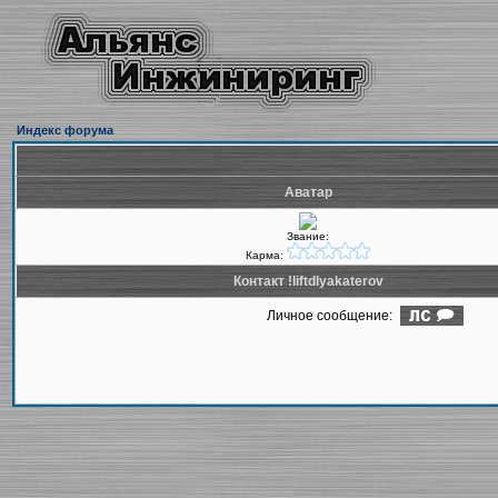
Индекс форума
Аватар
Звание:
Карма:
Контакт !liftdlyakaterov
Личное сообщение: