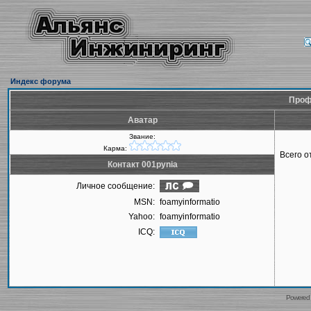
Индекс форума
Проф
Аватар
Звание:
Карма:
Всего 
Контакт 001pynia
Личное сообщение:
MSN:
foamyinformatio
Yahoo:
foamyinformatio
ICQ:
Powered