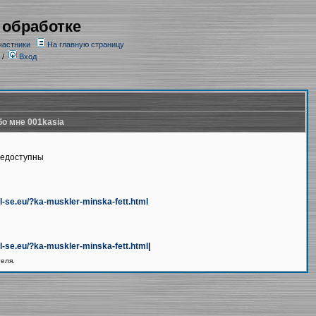
 обработке
частники
На главную страницу
/
Вход
о мне 001kasia
недоступны
xxl-se.eu/?ka-muskler-minska-fett.html
xxl-se.eu/?ka-muskler-minska-fett.html
|
теля.