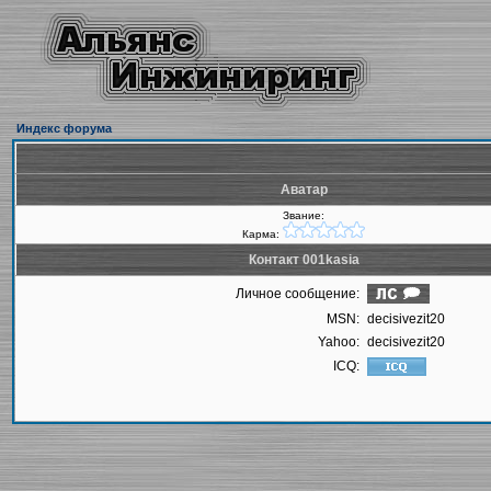
Индекс форума
Аватар
Звание:
Карма:
Контакт 001kasia
Личное сообщение:
MSN:
decisivezit20
Yahoo:
decisivezit20
ICQ: