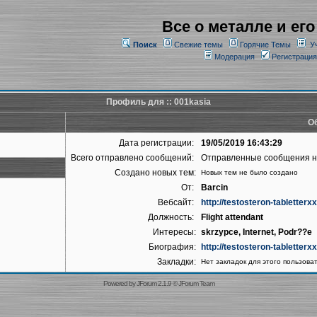
Все о металле и его
Поиск
Свежие темы
Горячие Темы
У
Модерация
Регистрация
Профиль для :: 001kasia
Об
Дата регистрации:
19/05/2019 16:43:29
Всего отправлено сообщений:
Отправленные сообщения 
Создано новых тем:
Новых тем не было создано
От:
Barcin
Вебсайт:
http://testosteron-tabletter
Должность:
Flight attendant
Интересы:
skrzypce, Internet, Podr??e
Биография:
http://testosteron-tabletter
Закладки:
Нет закладок для этого пользова
Powered by
JForum 2.1.9
©
JForum Team