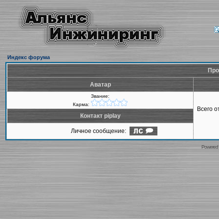
Индекс форума
Про
Аватар
Звание:
Карма:
Всего 
Контакт piplay
Личное сообщение:
Powered