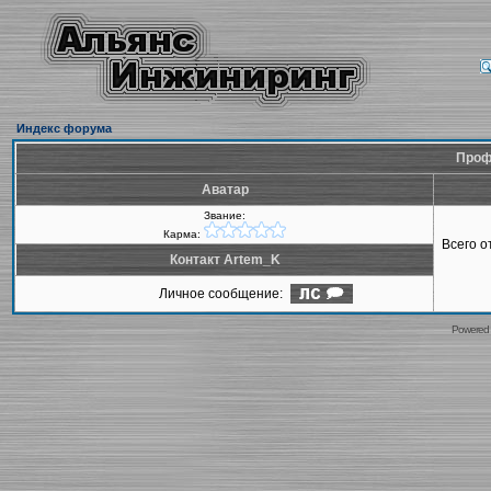
Индекс форума
Проф
Аватар
Звание:
Карма:
Всего 
Контакт Artem_K
Личное сообщение:
Powered