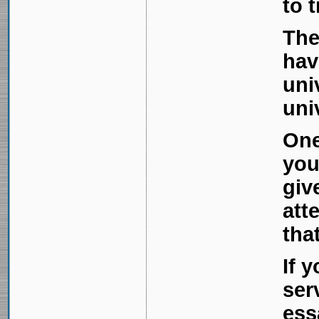
to t
The
hav
uni
uni
One
you
giv
att
tha
If 
ser
ess