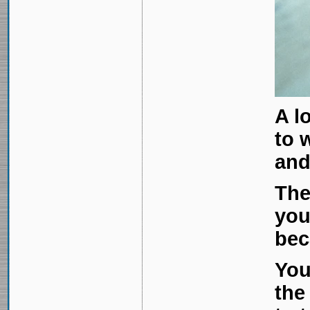
A l
to 
and
The
you
bec
You
the