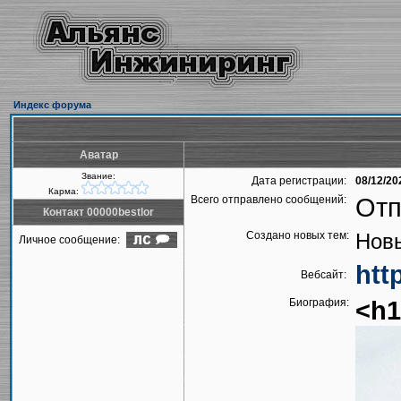
Индекс форума
Аватар
Звание:
Дата регистрации:
08/12/20
Карма:
Всего отправлено сообщений:
Отп
Контакт 00000bestlor
Создано новых тем:
Новы
Личное сообщение:
htt
Вебсайт:
Биография:
<h1