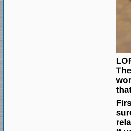
LOR
The
wor
tha
Fir
sur
rel