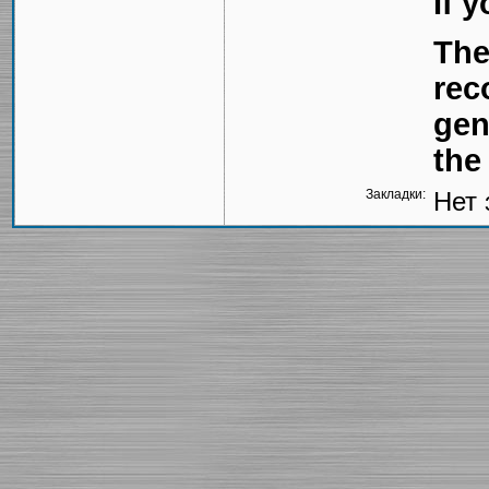
If 
The
rec
gen
the
Закладки:
Нет 