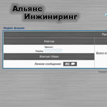
Индекс форума
Про
Аватар
Звание:
Карма:
Всего 
Контакт Иван
Личное сообщение:
Powered