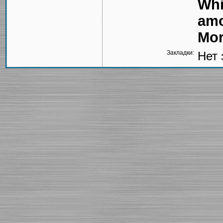
Whi
amo
Mor
Закладки:
Нет 