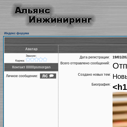
Индекс форума
Аватар
Звание:
Дата регистрации:
19/01/20
Карма:
Всего отправлено сообщений:
Отп
Контакт 0000psmorgan
Создано новых тем:
Новы
Личное сообщение:
Биография:
<h1