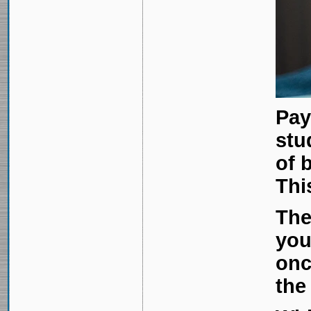
Pay
stu
of 
Thi
The
you
onc
the