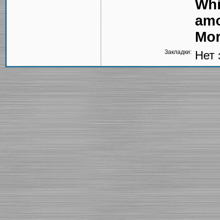
Whi
amo
Mor
Закладки:
Нет 