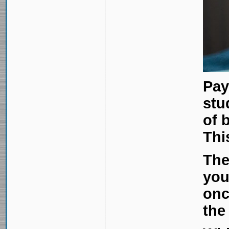
Pay
stu
of 
Thi
The
you
onc
the