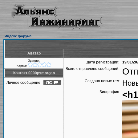
Индекс форума
Аватар
Звание:
Дата регистрации:
19/01/20
Карма:
Всего отправлено сообщений:
Отп
Контакт 0000psmorgan
Создано новых тем:
Новы
Личное сообщение:
Биография:
<h1