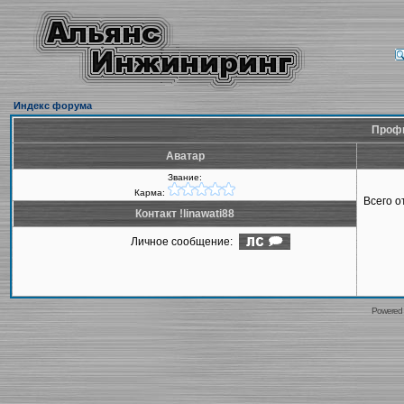
Индекс форума
Профил
Аватар
Звание:
Карма:
Всего 
Контакт !linawati88
Личное сообщение:
Powered