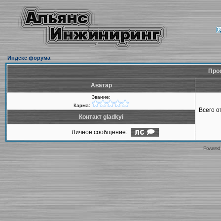
Индекс форума
Проф
Аватар
Звание:
Карма:
Всего 
Контакт gladkyi
Личное сообщение:
Powered