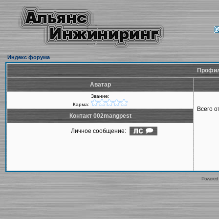
Индекс форума
Профил
Аватар
Звание:
Карма:
Всего 
Контакт 002mangpest
Личное сообщение:
Powered