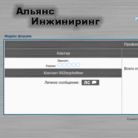
Индекс форума
Профил
Аватар
Звание:
Карма:
Всего 
Контакт 002buyhollow
Личное сообщение:
Powered