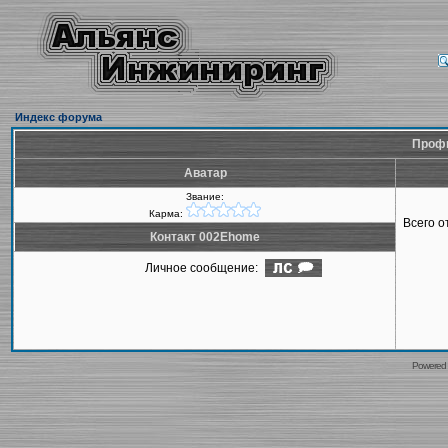
Индекс форума
Профи
Аватар
Звание:
Карма:
Всего 
Контакт 002Ehome
Личное сообщение:
Powered