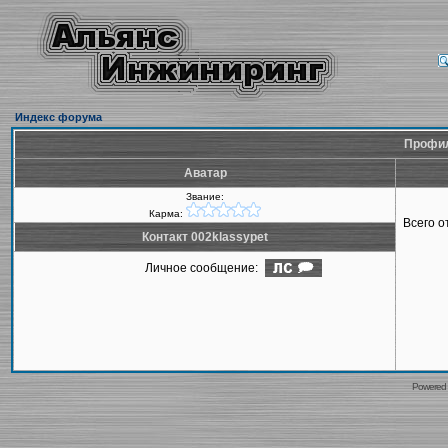
Индекс форума
Профил
Аватар
Звание:
Карма:
Всего 
Контакт 002klassypet
Личное сообщение:
Powered